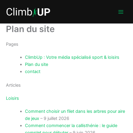
Aller
au
contenu
Plan du site
Pages
ClimbUp : Votre média spécialisé sport & loisirs
Plan du site
contact
Articles
Loisirs
Comment choisir un filet dans les arbres pour aire
de jeux
– 9 juillet 2026
Comment commencer la callisthénie : le guide
complet pour débuter
– 9 juin 2026