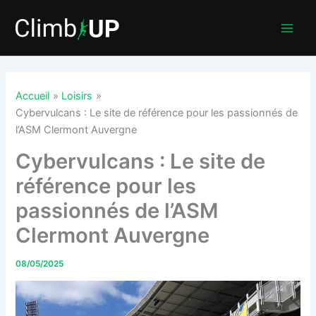
Aller
au
contenu
Accueil
Loisirs
Cybervulcans : Le site de référence pour les passionnés de
l’ASM Clermont Auvergne
Cybervulcans : Le site de
référence pour les
passionnés de l’ASM
Clermont Auvergne
08/05/2025