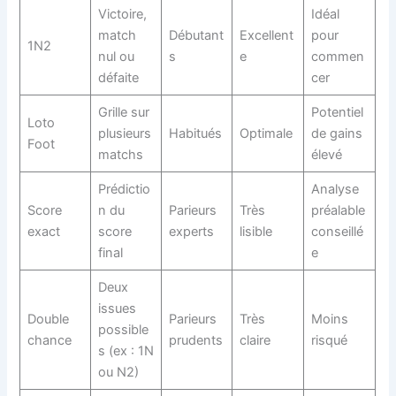
Victoire,
Idéal
match
Débutant
Excellent
pour
1N2
nul ou
s
e
commen
défaite
cer
Grille sur
Potentiel
Loto
plusieurs
Habitués
Optimale
de gains
Foot
matchs
élevé
Prédictio
Analyse
Score
n du
Parieurs
Très
préalable
exact
score
experts
lisible
conseillé
final
e
Deux
issues
Double
Parieurs
Très
Moins
possible
chance
prudents
claire
risqué
s (ex : 1N
ou N2)