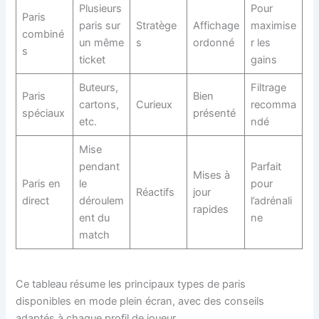
Plusieurs
Pour
Paris
paris sur
Stratège
Affichage
maximise
combiné
un même
s
ordonné
r les
s
ticket
gains
Buteurs,
Filtrage
Paris
Bien
cartons,
Curieux
recomma
spéciaux
présenté
etc.
ndé
Mise
pendant
Parfait
Mises à
Paris en
le
pour
Réactifs
jour
direct
déroulem
l’adrénali
rapides
ent du
ne
match
Ce tableau résume les principaux types de paris
disponibles en mode plein écran, avec des conseils
adaptés à chaque profil de joueur.