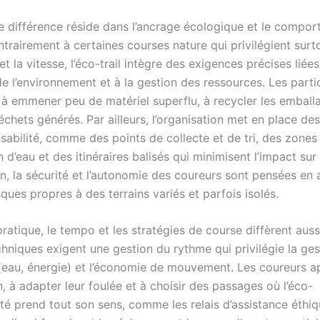
le différence réside dans l’ancrage écologique et le compo
trairement à certaines courses nature qui privilégient surt
et la vitesse, l’éco-trail intègre des exigences précises liées
e l’environnement et à la gestion des ressources. Les parti
à emmener peu de matériel superflu, à recycler les emball
déchets générés. Par ailleurs, l’organisation met en place d
sabilité, comme des points de collecte et de tri, des zones
 d’eau et des itinéraires balisés qui minimisent l’impact sur 
fin, la sécurité et l’autonomie des coureurs sont pensées e
isques propres à des terrains variés et parfois isolés.
pratique, le tempo et les stratégies de course diffèrent aussi
chniques exigent une gestion du rythme qui privilégie la ge
(eau, énergie) et l’économie de mouvement. Les coureurs a
ain, à adapter leur foulée et à choisir des passages où l’éco-
té prend tout son sens, comme les relais d’assistance éthiq