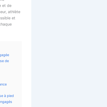
e et de
eur, athlète
ssible et
chaque
ngagée
use de
dance
se à pied
 engagés