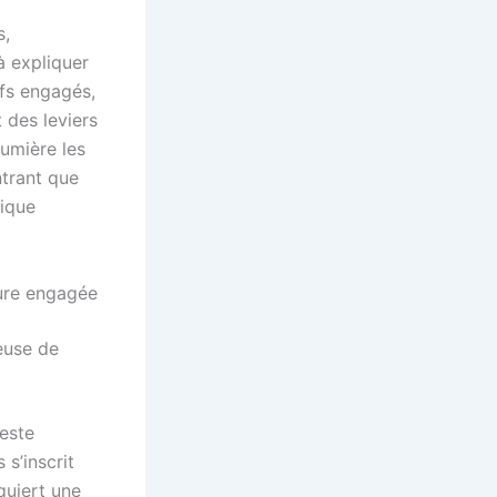
s,
 à expliquer
ifs engagés,
 des leviers
lumière les
ntrant que
tique
ture engagée
ueuse de
geste
s’inscrit
quiert une