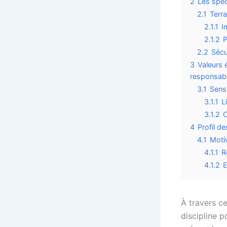
2
Les spéc
2.1
Terra
2.1.1
I
2.1.2
P
2.2
Sécu
3
Valeurs 
responsabi
3.1
Sensi
3.1.1
L
3.1.2
O
4
Profil d
4.1
Motiv
4.1.1
R
4.1.2
E
À travers ce
discipline p