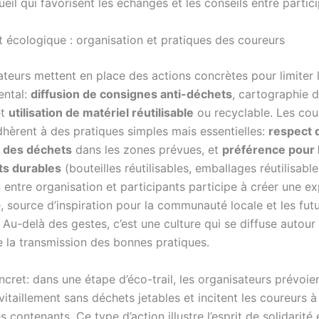
eil qui favorisent les échanges et les conseils entre partici
écologique : organisation et pratiques des coureurs
ateurs mettent en place des actions concrètes pour limiter 
ental:
diffusion de consignes anti-déchets
, cartographie d
et
utilisation de matériel réutilisable
ou recyclable. Les cou
dhèrent à des pratiques simples mais essentielles:
respect 
i des déchets
dans les zones prévues, et
préférence pour 
s durables
(bouteilles réutilisables, emballages réutilisable
 entre organisation et participants participe à créer une e
, source d’inspiration pour la communauté locale et les fut
 Au-delà des gestes, c’est une culture qui se diffuse autour
e la transmission des bonnes pratiques.
cret: dans une étape d’éco-trail, les organisateurs prévoie
itaillement sans déchets jetables et incitent les coureurs 
s contenants. Ce type d’action illustre l’esprit de solidarité 