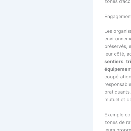
zones d’accu
Engagement 
Les organis
environnem
préservés, 
leur côté, a
sentiers
,
tr
équipement
coopération
responsable
pratiquants.
mutuel et d
Exemple con
zones de rav
leurs propre