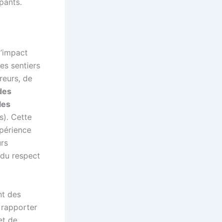
pants.
l’impact
es sentiers
reurs, de
des
les
s). Cette
xpérience
urs
 du respect
nt des
à rapporter
et de