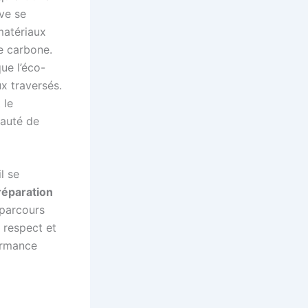
uve se
matériaux
te carbone.
ue l’éco-
ux traversés.
 le
nauté de
l se
réparation
parcours
e respect et
ormance