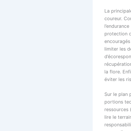
La principa
coureur. Con
l’endurance 
protection d
encouragés 
limiter les 
d’écorespon
récupération
la flore. En
éviter les r
Sur le plan 
portions te
ressources 
lire le terr
responsabili