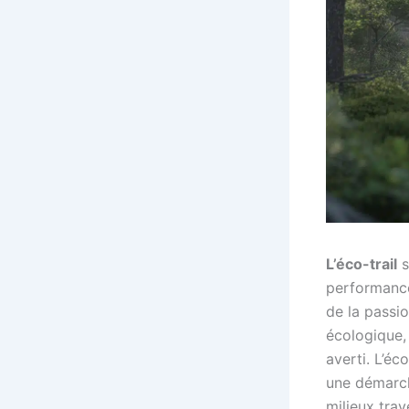
L’éco-trail
s
performance
de la passio
écologique,
averti. L’éc
une démarche
milieux tra