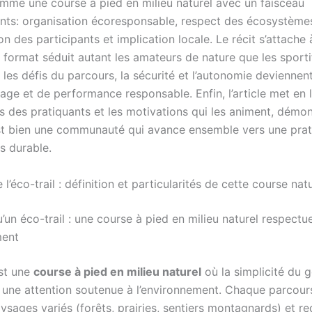
mme une course à pied en milieu naturel avec un faisceau
ts: organisation écoresponsable, respect des écosystème
ion des participants et implication locale. Le récit s’attache
 format séduit autant les amateurs de nature que les sport
es défis du parcours, la sécurité et l’autonomie deviennent
age et de performance responsable. Enfin, l’article met en 
és des pratiquants et les motivations qui les animent, démo
 est bien une communauté qui avance ensemble vers une pra
s durable.
’éco-trail : définition et particularités de cette course na
’un éco-trail : une course à pied en milieu naturel respect
ment
st une
course à pied en milieu naturel
où la simplicité du 
 une attention soutenue à l’environnement. Chaque parcours 
sages variés (forêts, prairies, sentiers montagnards) et re