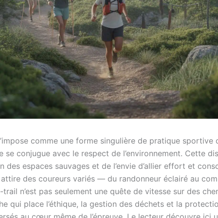
’impose comme une forme singulière de pratique sportive 
 se conjugue avec le respect de l’environnement. Cette dis
n des espaces sauvages et de l’envie d’allier effort et cons
 attire des coureurs variés — du randonneur éclairé au com
o-trail n’est pas seulement une quête de vitesse sur des che
 qui place l’éthique, la gestion des déchets et la protecti
versés au cœur même de l’épreuve. Le lecteur découvre ici 