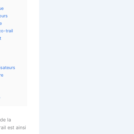
ue
ours
e
o-trail
t
isateurs
re
é
 de la
il est ainsi