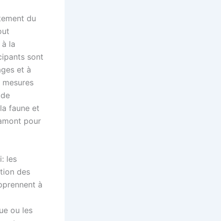
rtement du
out
 à la
cipants sont
ages et à
es mesures
 de
la faune et
n amont pour
: les
stion des
pprennent à
ue ou les