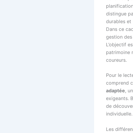
planificatio
distingue p
durables et
Dans ce cadr
gestion des 
L’objectif e
patrimoine 
coureurs.
Pour le lect
comprend co
adaptée
, u
exigeants. B
de découver
individuelle.
Les différen