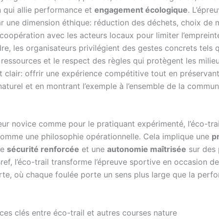
n qui allie performance et
engagement écologique
. L’épre
ar une dimension éthique: réduction des déchets, choix de 
 coopération avec les acteurs locaux pour limiter l’emprein
e, les organisateurs privilégient des gestes concrets tels q
ressources et le respect des règles qui protègent les milie
st clair: offrir une expérience compétitive tout en préservant
naturel et en montrant l’exemple à l’ensemble de la commu
eur novice comme pour le pratiquant expérimenté, l’éco-trai
mme une philosophie opérationnelle. Cela implique une
p
ne
sécurité renforcée
et une
autonomie maîtrisée
sur des 
ref, l’éco-trail transforme l’épreuve sportive en occasion d
te, où chaque foulée porte un sens plus large que la perf
ces clés entre éco-trail et autres courses nature