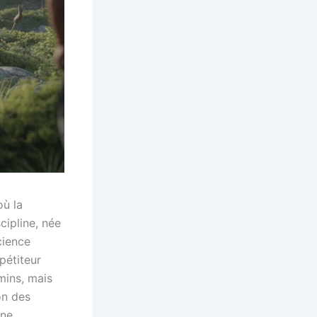
où la
cipline, née
cience
pétiteur
mins, mais
on des
une