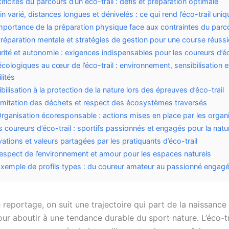
ificités du parcours d’un éco-trail : défis et préparation optimale
in varié, distances longues et dénivelés : ce qui rend l’éco-trail uniq
mportance de la préparation physique face aux contraintes du parc
réparation mentale et stratégies de gestion pour une course réussi
rité et autonomie : exigences indispensables pour les coureurs d’éc
écologiques au cœur de l’éco-trail : environnement, sensibilisation e
lités
bilisation à la protection de la nature lors des épreuves d’éco-trail
imitation des déchets et respect des écosystèmes traversés
rganisation écoresponsable : actions mises en place par les organ
es coureurs d’éco-trail : sportifs passionnés et engagés pour la natu
ations et valeurs partagées par les pratiquants d’éco-trail
espect de l’environnement et amour pour les espaces naturels
xemple de profils types : du coureur amateur au passionné engag
 reportage, on suit une trajectoire qui part de la naissance
our aboutir à une tendance durable du sport nature. L’éco-tra