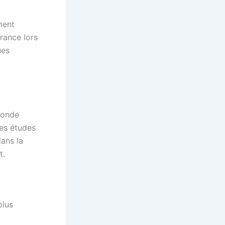
ment
France lors
ues
monde
des études
ans la
t.
plus