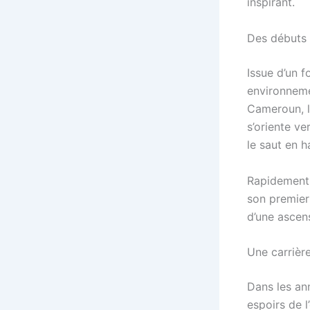
inspirant.
Des débuts 
Issue d’un f
environneme
Cameroun, lu
s’oriente ve
le saut en h
Rapidement 
son premier
d’une ascens
Une carrière
Dans les an
espoirs de l