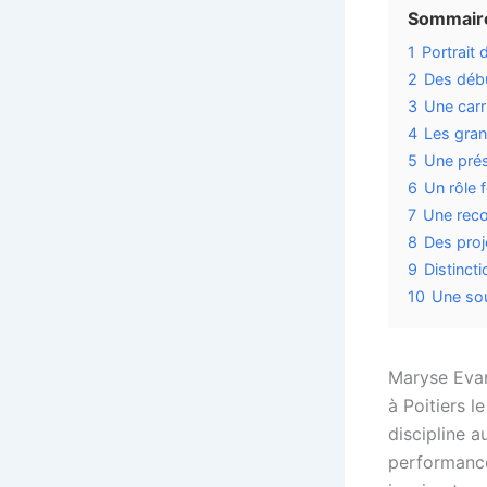
Sommaire
1
Portrait 
2
Des débu
3
Une carr
4
Les gran
5
Une prés
6
Un rôle 
7
Une reco
8
Des proj
9
Distinct
10
Une sou
Maryse Evan
à Poitiers l
discipline a
performance