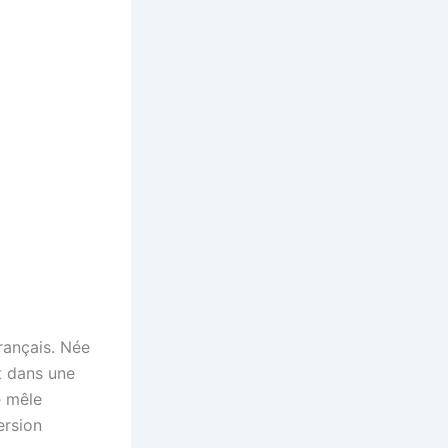
rançais. Née
nt dans une
e mêle
ersion