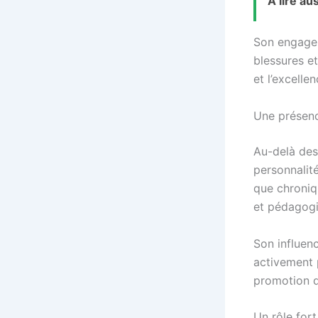
À lire aus
Son engagem
blessures et
et l’excell
Une présenc
Au-delà des
personnalité
que chroniq
et pédagogi
Son influenc
activement
promotion d
Un rôle for