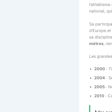
l’athlétisme
national, qu
Sa particip
d’Europe et 
sa discipli
mètres
, re
Les grandes
2000
: T
2004
: S
2005
: N
2010
: C