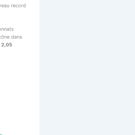
uveau record
onnats
icône dans
e
2,05