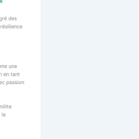
és
gré des
résilience
mme une
n en tant
ec passion
ilite
 la