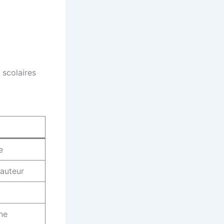
 scolaires
e
hauteur
ine