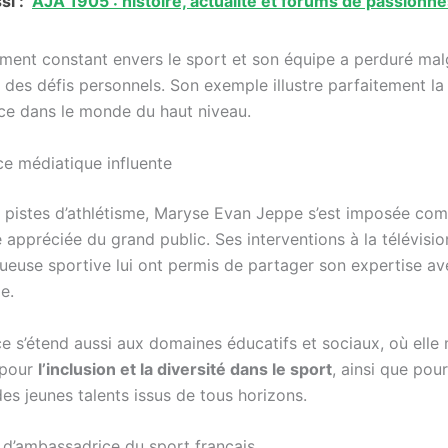
si :
AJA 1905 : histoire, actualité et forums de passionn
ent constant envers le sport et son équipe a perduré mal
 des défis personnels. Son exemple illustre parfaitement la 
ence dans le monde du haut niveau.
e médiatique influente
 pistes d’athlétisme, Maryse Evan Jeppe s’est imposée co
 appréciée du grand public. Ses interventions à la télévisio
ueuse sportive lui ont permis de partager son expertise av
e.
e s’étend aussi aux domaines éducatifs et sociaux, où elle m
 pour
l’inclusion et la diversité dans le sport
, ainsi que pour
es jeunes talents issus de tous horizons.
t d’ambassadrice du sport français