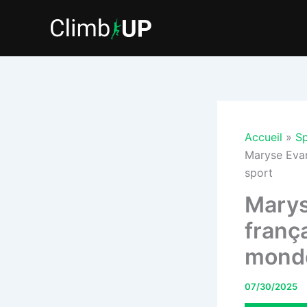
Aller
au
contenu
Accueil
Sp
Maryse Evan
sport
Marys
frança
monde
07/30/2025