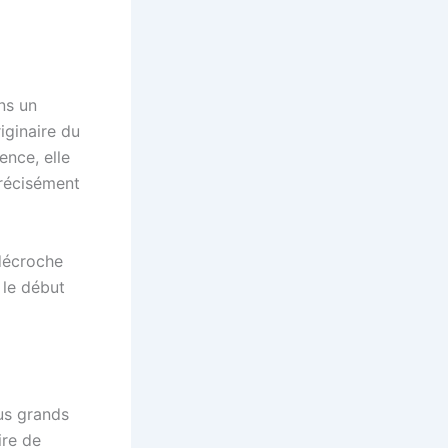
ns un
iginaire du
ence, elle
précisément
 décroche
 le début
us grands
ire de