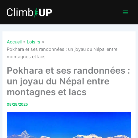
Aller
au
contenu
Accueil
Loisirs
Pokhara et ses randonnées : un joyau du Népal entre
montagnes et lacs
Pokhara et ses randonnées :
un joyau du Népal entre
montagnes et lacs
08/28/2025