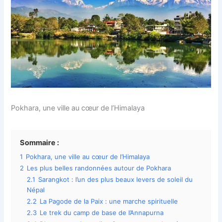
Pokhara, une ville au cœur de l’Himalaya
Sommaire :
1
Pokhara, une ville au cœur de l’Himalaya
2
Les plus belles randonnées autour de Pokhara
2.1
Sarangkot : l’un des plus beaux levers de soleil du
Népal
2.2
La Pagode de la Paix : une marche spirituelle
2.3
Le trek du camp de base de l’Annapurna