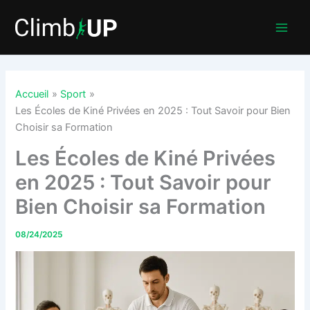
Aller
au
contenu
Accueil
Sport
Les Écoles de Kiné Privées en 2025 : Tout Savoir pour Bien
Choisir sa Formation
Les Écoles de Kiné Privées
en 2025 : Tout Savoir pour
Bien Choisir sa Formation
08/24/2025